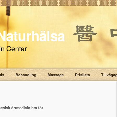
Naturhälsa
in Center
sis
Behandling
Massage
Prislista
Tillväga
sisk örtmedicin bra för