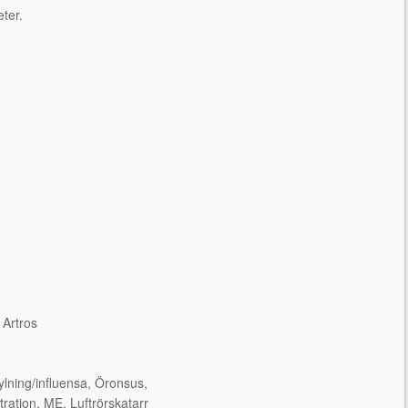
ter.
 Artros
ylning/influensa, Öronsus,
ration, ME, Luftrörskatarr